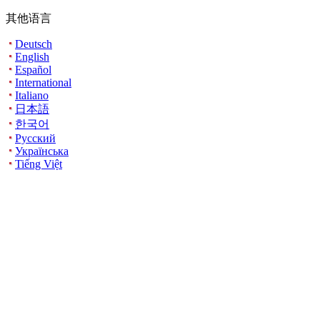
其他语言
Deutsch
English
Español
International
Italiano
日本語
한국어
Русский
Українська
Tiếng Việt