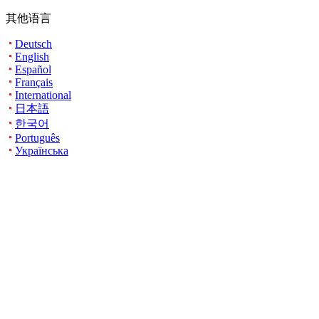
其他语言
Deutsch
English
Español
Français
International
日本語
한국어
Português
Українська