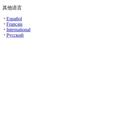
其他语言
Español
Français
International
Русский