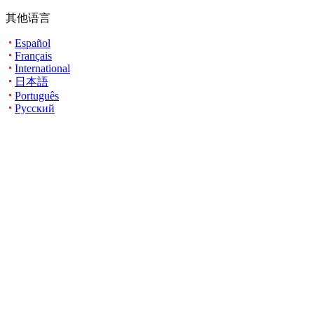
其他语言
Español
Français
International
日本語
Português
Русский