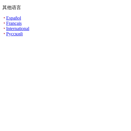
其他语言
Español
Français
International
Русский