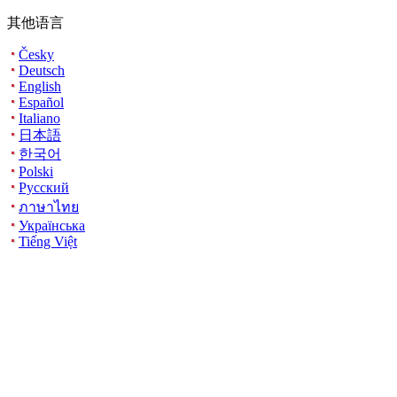
其他语言
Česky
Deutsch
English
Español
Italiano
日本語
한국어
Polski
Русский
ภาษาไทย
Українська
Tiếng Việt