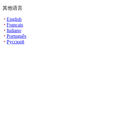
其他语言
English
Français
Italiano
Português
Русский