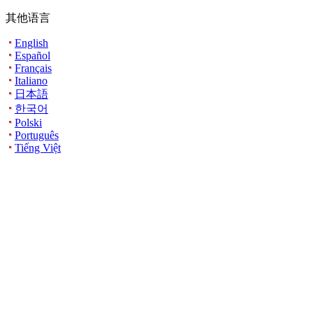
其他语言
English
Español
Français
Italiano
日本語
한국어
Polski
Português
Tiếng Việt