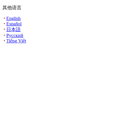
其他语言
English
Español
日本語
Русский
Tiếng Việt