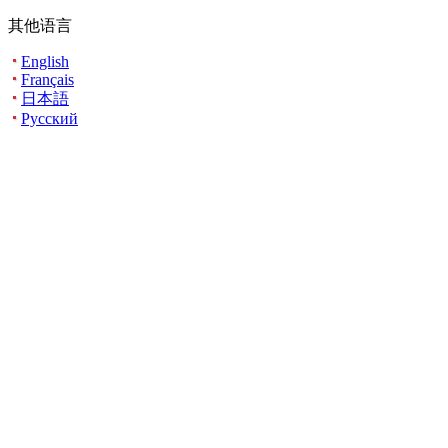
其他语言
English
Français
日本語
Русский