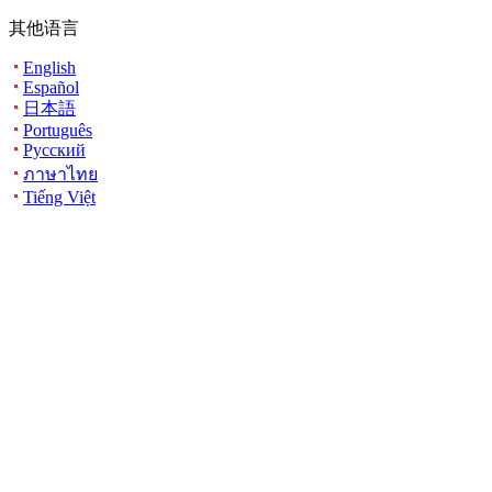
其他语言
English
Español
日本語
Português
Русский
ภาษาไทย
Tiếng Việt