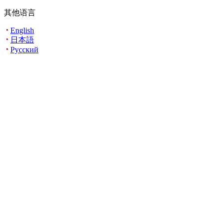
其他语言
English
日本語
Русский