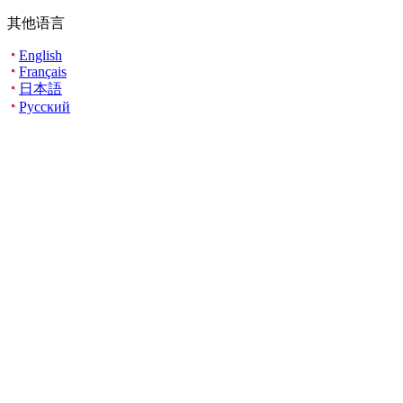
其他语言
English
Français
日本語
Русский