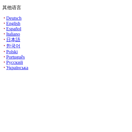
其他语言
Deutsch
English
Español
Italiano
日本語
한국어
Polski
Português
Русский
Українська