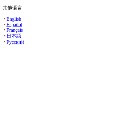
其他语言
English
Español
Français
日本語
Русский