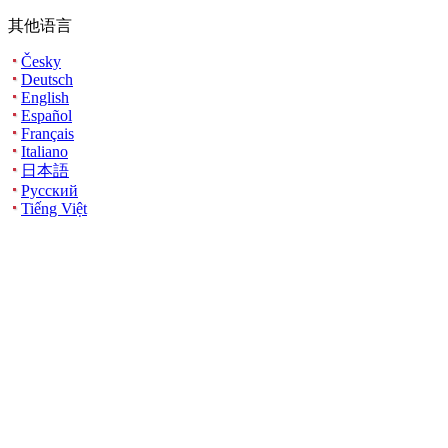
其他语言
Česky
Deutsch
English
Español
Français
Italiano
日本語
Русский
Tiếng Việt