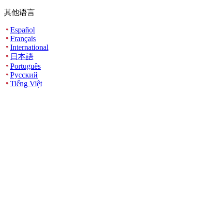
其他语言
Español
Français
International
日本語
Português
Русский
Tiếng Việt