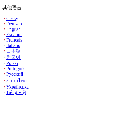
其他语言
Česky
Deutsch
English
Español
Français
Italiano
日本語
한국어
Polski
Português
Русский
ภาษาไทย
Українська
Tiếng Việt