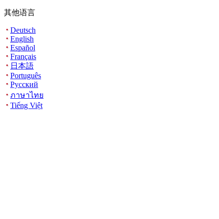
其他语言
Deutsch
English
Español
Français
日本語
Português
Русский
ภาษาไทย
Tiếng Việt