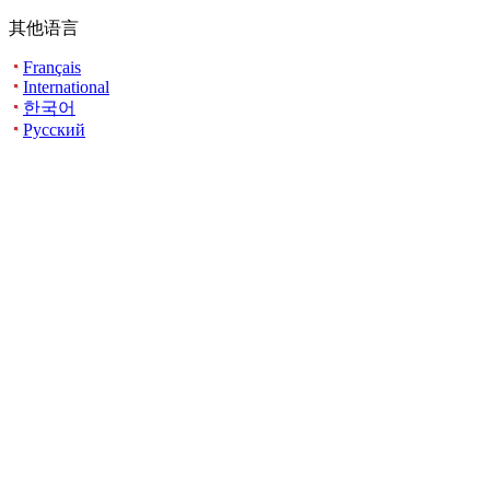
其他语言
Français
International
한국어
Русский