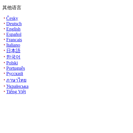
其他语言
Česky
Deutsch
English
Español
Français
Italiano
日本語
한국어
Polski
Português
Русский
ภาษาไทย
Українська
Tiếng Việt