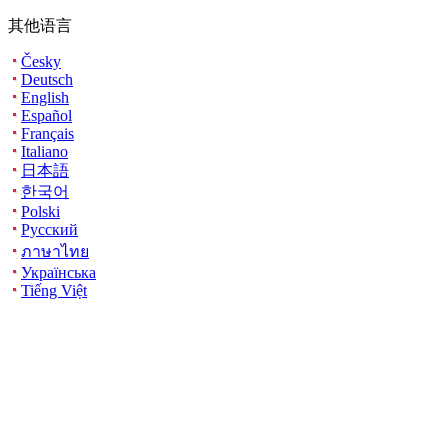
其他语言
Česky
Deutsch
English
Español
Français
Italiano
日本語
한국어
Polski
Русский
ภาษาไทย
Українська
Tiếng Việt