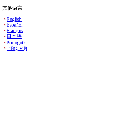
其他语言
English
Español
Français
日本語
Português
Tiếng Việt