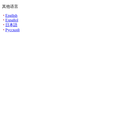
其他语言
English
Español
日本語
Русский