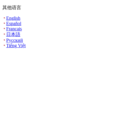
其他语言
English
Español
Français
日本語
Русский
Tiếng Việt