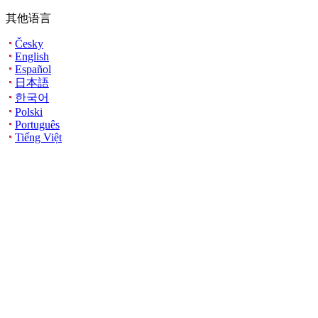
其他语言
Česky
English
Español
日本語
한국어
Polski
Português
Tiếng Việt