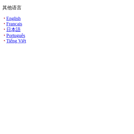
其他语言
English
Français
日本語
Português
Tiếng Việt