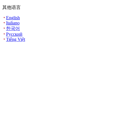
其他语言
English
Italiano
한국어
Русский
Tiếng Việt