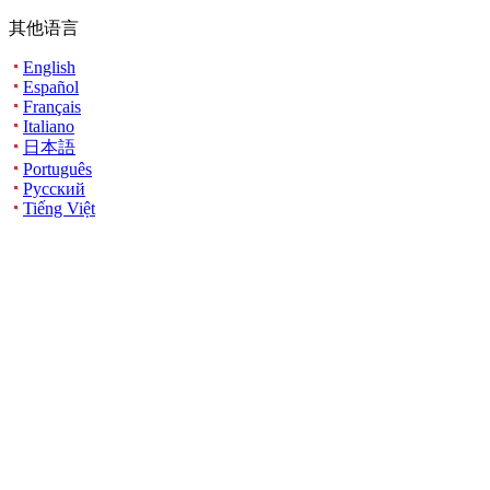
其他语言
English
Español
Français
Italiano
日本語
Português
Русский
Tiếng Việt