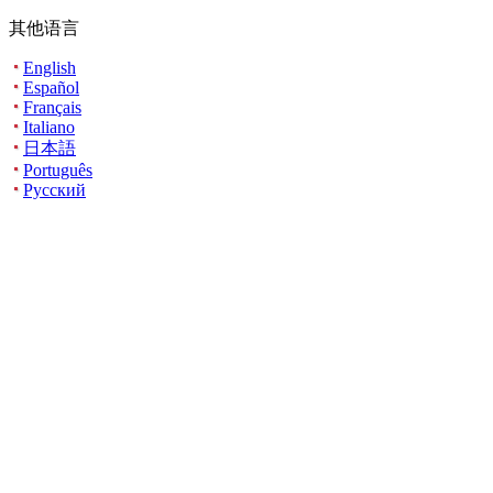
其他语言
English
Español
Français
Italiano
日本語
Português
Русский