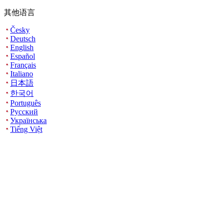
其他语言
Česky
Deutsch
English
Español
Français
Italiano
日本語
한국어
Português
Русский
Українська
Tiếng Việt