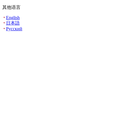
其他语言
English
日本語
Русский