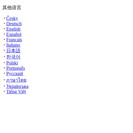
其他语言
Česky
Deutsch
English
Español
Français
Italiano
日本語
한국어
Polski
Português
Русский
ภาษาไทย
Українська
Tiếng Việt