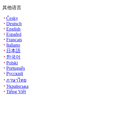
其他语言
Česky
Deutsch
English
Español
Français
Italiano
日本語
한국어
Polski
Português
Русский
ภาษาไทย
Українська
Tiếng Việt